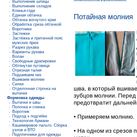
Выполнение шлицы
Выполнение складок
Клинья-годе
Потайная молния
Единая обтачка
Обтачка вогнутого края
Обработка среза обтачкой
Воротники
Застежки
Застёжка и притачной пояс
мужских брюк
Разрез рукава
Варианты рукава
Волан
Свободные драпировки
Обтянутая пуговица
Отрезная талия
Подшиваем низ
Вшиваем молнии
Силки
шва, в который вшива
Отделочная строчка на
вытачке
зубцов молнии. Перед
Формовка одежды
предотвратит дальней
Вытачки и швы
Полочка и спинка
Воротник
• Примеряем молнию.
Подход к подгибке
Технология Армани
Кашемировое пальто. Сборка
• На одном из срезов 
узлов и ВТО
Подплечники для одежды