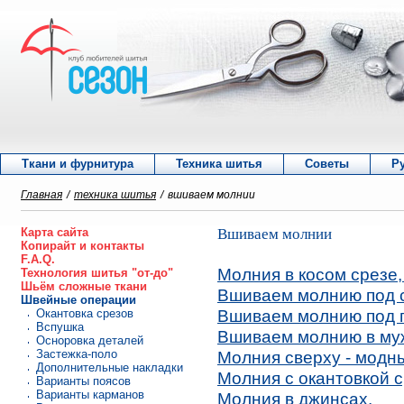
Ткани и фурнитура
Техника шитья
Советы
Р
Главная
/
техника шитья
/
вшиваем молнии
Карта сайта
Вшиваем молнии
Копирайт и контакты
F.A.Q.
Молния в косом срезе
Технология шитья "от-до"
Шьём сложные ткани
Вшиваем молнию под с
Швейные операции
Вшиваем молнию под п
Окантовка срезов
Вспушка
Вшиваем молнию в му
Осноровка деталей
Застежка-поло
Молния сверху - модн
Дополнительные накладки
Молния с окантовкой с
Варианты поясов
Варианты карманов
Молния в джинсах.