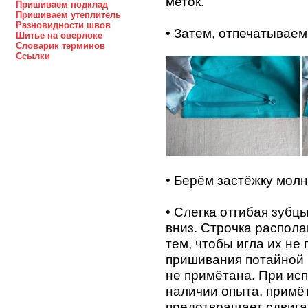
меток.
Пришиваем подклад
Пришиваем утеплитель
Разновидности швов
• Затем, отпечатываем
Шитье на оверлоке
Cловарик терминов
Ccылки
• Берём застёжку мол
• Слегка отгибая зубц
вниз. Строчка распола
тем, чтобы игла их не
пришивания потайной 
не примётана. При ис
наличии опыта, примёт
предотвращает сдвига