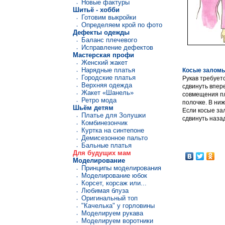
Новые фактуры
Шитьё - хобби
Готовим выкройки
Определяем крой по фото
Дефекты одежды
Баланс плечевого
Исправление дефектов
Мастерская профи
Женский жакет
Нарядные платья
Косые заломы
Городские платья
Рукав требует
Верхняя одежда
сдвинуть впер
Жакет «Шанель»
совмещения пл
Ретро мода
полочке. В ни
Шьём детям
Если косые за
Платье для Золушки
сдвинуть назад
Комбинезончик
Куртка на синтепоне
Демисезонное пальто
Бальные платья
Для будущих мам
Моделирование
Принципы моделирования
Моделирование юбок
Корсет, корсаж или...
Любимая блуза
Оригинальный топ
"Качелька" у горловины
Моделируем рукава
Моделируем воротники