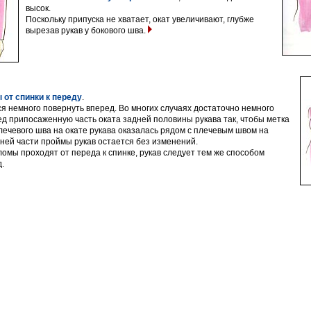
высок.
Поскольку припуска не хватает, окат увеличивают, глубже
вырезав рукав у бокового шва.
 от спинки к переду
.
ся немного повернуть вперед. Во многих случаях достаточно немного
ед припосаженную часть оката задней половины рукава так, чтобы метка
ечевого шва на окате рукава оказалась рядом с плечевым швом на
жней части проймы рукав остается без изменений.
ломы проходят от переда к спинке, рукав следует тем же способом
.