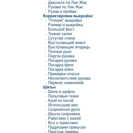
Декольте по Лин Жак
Рукава по Лин Жак
Рукав и пройма
Корректировка выкройки
"Чтение" выкройки
Размер и выкройка
Большой бюст
Тонкая талия
Сутулая спина
Выступающий живот
Выступающие ягодицы
Полные руки
Подгон рукава
Посадка рукава
Посадка брюк
Посадка юбки
Примерка платья
Несоответствие рукава
Перенос изменений
Шитье
Шелк и шифон
Пальтовые ткани
Крой по косой
Используем мех
Скорняжное дело
Школа скорняжки
Работаем с кожей
Все о трикотаже
Подрезаем припуски
Простые приемы