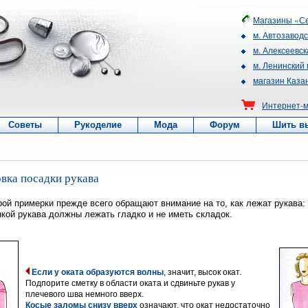
Магазины «Се
м. Автозавод
м. Алексеевск
м. Ленинский
магазин Каза
Интернет-м
Советы
Рукоделие
Мода
Форум
Шить в
вка посадки рукава
рой примерки прежде всего обращают внимание на то, как лежат рукава:
нкой рукава должны лежать гладко и не иметь складок.
Если у оката образуются волны
, значит, высок окат.
Подпорите сметку в области оката и сдвиньте рукав у
плечевого шва немного вверх.
Косые заломы снизу вверх
означают, что окат недостаточно