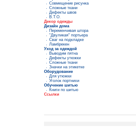
Совмещение рисунка
Сложные ткани
Дефекты швов
В.Т.О.
Декор одежды
Дизайн дома
Переменчивая штора
"Двуликая" портьера
Сваг на подкладке
Ламбрекен
Уход за одеждой
Выводим пятна
Дефекты утюжки
Сложные ткани
Значки на этикетке
Оборудование
Для утюжки
Уголок портнихи
Обучение шитью
Книги по шитью
Ccылки