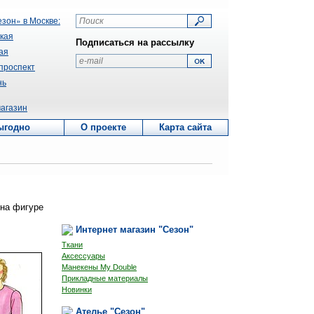
зон» в Москве:
ская
Подписаться на рассылку
ая
 проспект
нь
агазин
ыгодно
О проекте
Карта сайта
 на фигуре
Интернет магазин "Сезон"
Ткани
Аксессуары
Манекены My Double
Прикладные материалы
Новинки
Ателье "Сезон"