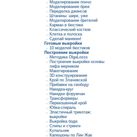
Моделирование пончо
Моделирование брюк
Переделка джинсов
Штанины: шире, уже
Моделирование бретелей
Карман в бюстике
Классический костюм
Клетка и полоска
Сделай манекен!
Готовые выкройки
10 моделей бюстиков
Построение выкройки
Методика OlgaLosss
Построение выкройки основы
лифа мерником
Макетирование
3D конструирование
Крой по Злачевской
Прибавки на свободу
Накидка-круг
Накидки форумчан
Трансформеры
Перекошенный крой
Юбка-спираль
Эластичный трикотаж:
выкройки
Выкройка боди
Слипы и стринги
Купальник
Капюшоны по Лин Жак