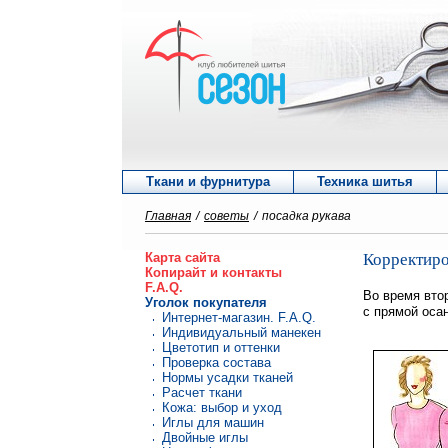
Ткани и фурнитура
Техника шитья
Главная
/
советы
/
посадка рукава
Карта сайта
Корректиро
Копирайт и контакты
F.A.Q.
Во время вто
Уголок покупателя
с прямой оса
Интернет-магазин. F.A.Q.
Индивидуальный манекен
Цветотип и оттенки
Проверка состава
Нормы усадки тканей
Расчет ткани
Кожа: выбор и уход
Иглы для машин
Двойные иглы